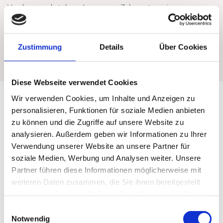
Vordergrund stehen. In unserer Zahnarztpraxis
therapieren wir CMD mithilfe einer umfassenden
Korrektur der Zahnfehlstellungen. Zudem sollte stets eine
Beseitigung von emotionalen Stressauslösern erfolgen.
Zustimmung
Details
Über Cookies
Diese Webseite verwendet Cookies
Wir verwenden Cookies, um Inhalte und Anzeigen zu
Schonende Kariesentfernung mit Icon
personalisieren, Funktionen für soziale Medien anbieten
zu können und die Zugriffe auf unsere Website zu
Icon ist eine spezielle Methode zur Kariesentfernung, die
analysieren. Außerdem geben wir Informationen zu Ihrer
auch als Infiltrationsbehandlung bezeichnet wird. Dabei
Verwendung unserer Website an unsere Partner für
wird flüssiger Kunststoff auf die erkrankte Stelle am Zahn
soziale Medien, Werbung und Analysen weiter. Unsere
gegeben, woraufhin das Material in den Zahnschmelz
Partner führen diese Informationen möglicherweise mit
eindringt. Anschließend erfolgt eine Aushärtung des
weiteren Daten zusammen, die Sie ihnen bereitgestellt
Kunststoffs.
haben oder die sie im Rahmen Ihrer Nutzung der Dienste
Wir wenden diese moderne Methode an, um Karies
gesammelt haben.
Einwilligungsauswahl
bereits in einem frühen Stadium zu stoppen. Das ist
Notwendig