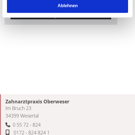
dieses Video anzusehen.
Ablehnen
Accept cookies
Zahnarztpraxis Oberweser
Im Bruch 23
34399 Wesertal
0 55 72 - 824

0172 - 824 824 1
