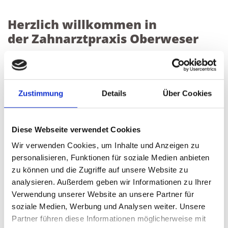
Herzlich willkommen in
der Zahnarztpraxis Oberweser
Die Praxis für systematische
Zahnheilkunde
Zustimmung
Details
Über Cookies
Im Mittelpunkt all unserer Überlegungen steht unser
Diese Webseite verwendet Cookies
Patient.
Wir verwenden Cookies, um Inhalte und Anzeigen zu
Unser Ziel ist es, Ihren Mund dauerhaft gesund zu
personalisieren, Funktionen für soziale Medien anbieten
halten, deshalb suchen wir jeweils, die für Sie
zu können und die Zugriffe auf unsere Website zu
individuell beste Lösung für Ihr Problem.
analysieren. Außerdem geben wir Informationen zu Ihrer
Werden auch Sie dauerhaft gesund! Unser Team
Verwendung unserer Website an unsere Partner für
empfängt Sie gerne.
soziale Medien, Werbung und Analysen weiter. Unsere
Partner führen diese Informationen möglicherweise mit