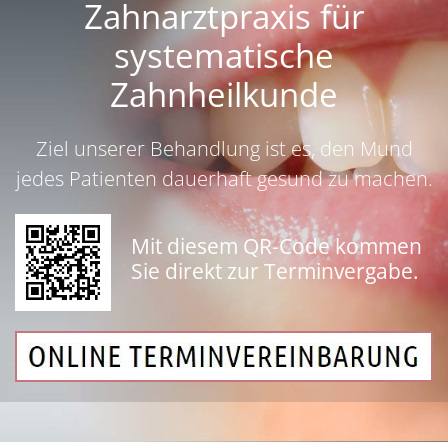
Zahnarztpraxis für
systematische
Zahnheilkunde
Ziel unserer Behandlung ist es, den Mund
jedes Patienten dauerhaft gesund zu machen.
Mit diesem QR-Code kommen
Sie direkt zur Terminvergabe.